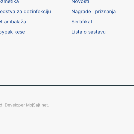
ozmetika
Novosti
edstva za dezinfekciju
Nagrade i priznanja
et ambalaža
Sertifikati
oypak kese
Lista o sastavu
ed.
Developer
MojSajt.net
.