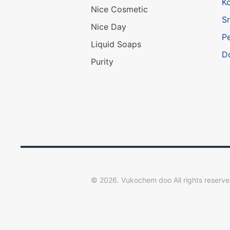
K
Nice Cosmetic
Sr
Nice Day
P
Liquid Soaps
D
Purity
©
2026.
Vukochem doo All rights reserv