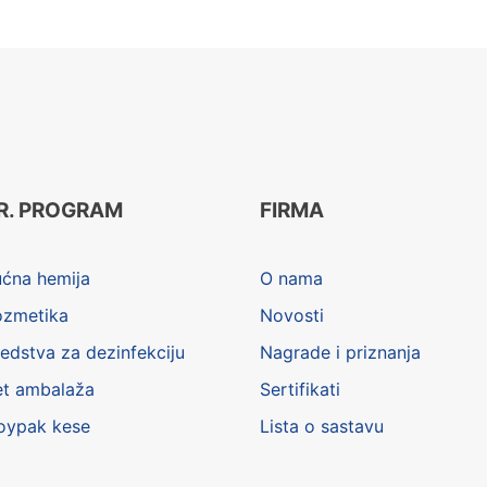
R. PROGRAM
FIRMA
ućna hemija
O nama
ozmetika
Novosti
edstva za dezinfekciju
Nagrade i priznanja
et ambalaža
Sertifikati
oypak kese
Lista o sastavu