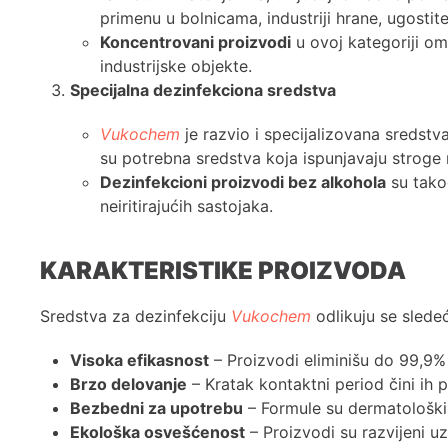
primenu u bolnicama, industriji hrane, ugosti
Koncentrovani proizvodi
u ovoj kategoriji om
industrijske objekte.
Specijalna dezinfekciona sredstva
Vukochem
je razvio i specijalizovana sredstv
su potrebna sredstva koja ispunjavaju stroge r
Dezinfekcioni proizvodi bez alkohola
su tako
neiritirajućih sastojaka.
KARAKTERISTIKE PROIZVODA
Sredstva za dezinfekciju
Vukochem
odlikuju se slede
Visoka efikasnost
– Proizvodi eliminišu do 99,9% 
Brzo delovanje
– Kratak kontaktni period čini ih
Bezbedni za upotrebu
– Formule su dermatološki 
Ekološka osvešćenost
– Proizvodi su razvijeni uz