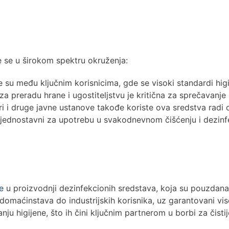
e se u širokom spektru okruženja:
ke su među ključnim korisnicima, gde se visoki standardi h
a preradu hrane i ugostiteljstvu je kritična za sprečavanje
ntri i druge javne ustanove takođe koriste ova sredstva radi
 jednostavni za upotrebu u svakodnevnom čišćenju i dezinf
e
u proizvodnji dezinfekcionih sredstava, koja su pouzdana
omaćinstava do industrijskih korisnika, uz garantovani viso
ju higijene, što ih čini ključnim partnerom u borbi za čisti