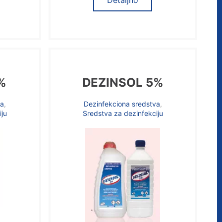
Detaljno
%
DEZINSOL 5%
va
,
Dezinfekciona sredstva
,
iju
Sredstva za dezinfekciju