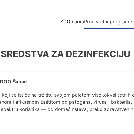
O nama
Proizvodni program
SREDSTVA ZA DEZINFEKCIJU
m DOO Šabac
koji se ističe na tržištu svojom paletom visokokvalitetnih 
nom i efikasnom zaštitom od patogena, virusa i bakterija,
pektru korisnika — od domaćinstava, preko zdravstvenih us