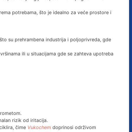
rema potrebama, što je idealno za veće prostore i
 što su prehrambena industrija i poljoprivreda, gde
vršinama ili u situacijama gde se zahteva upotreba
 prometom.
an rizik od iritacija.
ciklira, čime
Vukochem
doprinosi održivom