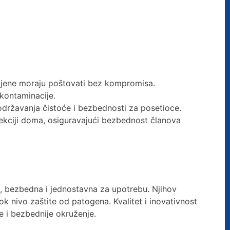
igijene moraju poštovati bez kompromisa.
 kontaminacije.
 održavanja čistoće i bezbednosti za posetioce.
ekciji doma, osiguravajući bezbednost članova
, bezbedna i jednostavna za upotrebu. Njihov
k nivo zaštite od patogena. Kvalitet i inovativnost
je i bezbednije okruženje.