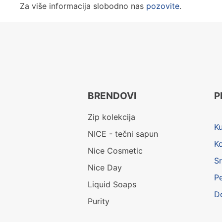
Za više informacija slobodno nas
pozovite
.
BRENDOVI
P
Zip kolekcija
K
NICE - tečni sapun
K
Nice Cosmetic
Sr
Nice Day
P
Liquid Soaps
D
Purity