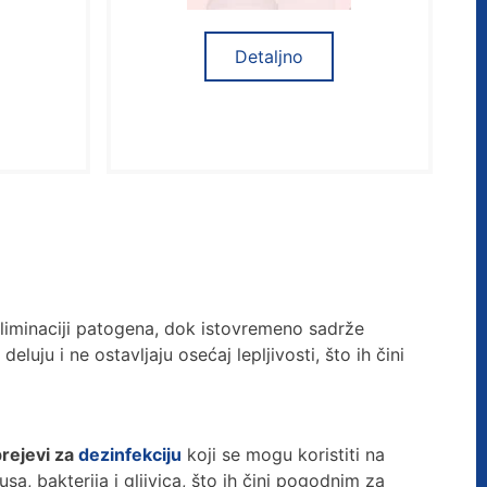
Detaljno
eliminaciji patogena, dok istovremeno sadrže
uju i ne ostavljaju osećaj lepljivosti, što ih čini
prejevi za
dezinfekciju
koji se mogu koristiti na
sa, bakterija i gljivica, što ih čini pogodnim za