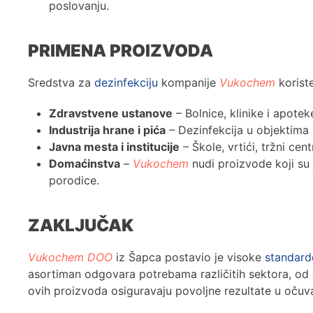
poslovanju.
PRIMENA PROIZVODA
Sredstva za
dezinfekciju
kompanije
Vukochem
korist
Zdravstvene ustanove
– Bolnice, klinike i apote
Industrija hrane i pića
– Dezinfekcija u objektima z
Javna mesta i institucije
– Škole, vrtići, tržni ce
Domaćinstva
–
Vukochem
nudi proizvode koji su
porodice.
ZAKLJUČAK
Vukochem DOO
iz Šapca postavio je visoke
standard
asortiman odgovara potrebama različitih sektora, od d
ovih proizvoda osiguravaju povoljne rezultate u očuvan