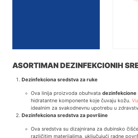
ASORTIMAN DEZINFEKCIONIH SR
Dezinfekciona sredstva za ruke
Ova linija proizvoda obuhvata
dezinfekcione 
hidratantne komponente koje čuvaju kožu.
Vu
idealnim za svakodnevnu upotrebu u zdravst
Dezinfekciona sredstva za površine
Ova sredstva su dizajnirana za dubinsko čišće
različitim materijalima, uključujući radne površ