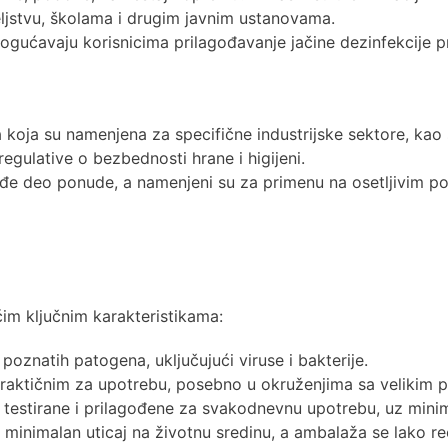
teljstvu, školama i drugim javnim ustanovama.
ogućavaju korisnicima prilagođavanje jačine dezinfekcije p
a koja su namenjena za specifične industrijske sektore, kao
egulative o bezbednosti hrane i higijeni.
đe deo ponude, a namenjeni su za primenu na osetljivim po
ćim ključnim karakteristikama:
poznatih patogena, uključujući viruse i bakterije.
 praktičnim za upotrebu, posebno u okruženjima sa velikim
testirane i prilagođene za svakodnevnu upotrebu, uz minimal
 minimalan uticaj na životnu sredinu, a ambalaža se lako re