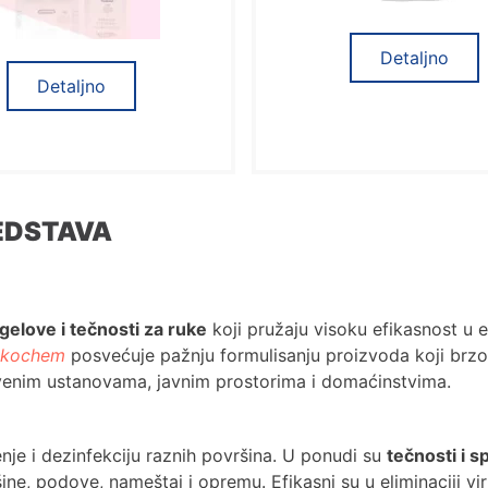
Detaljno
Detaljno
EDSTAVA
gelove i tečnosti za ruke
koji pružaju visoku efikasnost u 
kochem
posvećuje pažnju formulisanju proizvoda koji brzo del
venim ustanovama, javnim prostorima i domaćinstvima.
nje i dezinfekciju raznih površina. U ponudi su
tečnosti i s
ine, podove, nameštaj i opremu. Efikasni su u eliminaciji viru