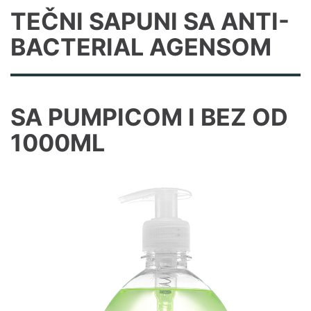
ANTI-
TEČNI SAPUNI SA ANTI-
BACTERIAL
BACTERIAL AGENSOM
agensom
SA PUMPICOM I BEZ OD
1000ML