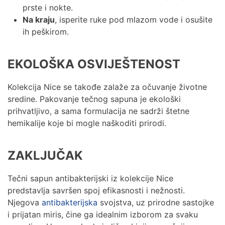
prste i nokte.
Na kraju
, isperite ruke pod mlazom vode i osušite
ih peškirom.
EKOLOŠKA OSVIJEŠTENOST
Kolekcija Nice se takođe zalaže za očuvanje životne
sredine. Pakovanje tečnog sapuna je ekološki
prihvatljivo, a sama formulacija ne sadrži štetne
hemikalije koje bi mogle naškoditi prirodi.
ZAKLJUČAK
Tečni sapun antibakterijski iz kolekcije Nice
predstavlja savršen spoj efikasnosti i nežnosti.
Njegova
antibakterijska
svojstva, uz prirodne sastojke
i prijatan miris, čine ga idealnim izborom za svaku