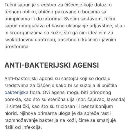
Tečni sapun je sredstvo za čišćenje koje dolazi u
tečnom obliku, obično pakovano u bocama sa
pumpicama ili dozatorima. Svojim sastavom, tečni
sapun omogućava efikasno uklanjanje prljavštine, ulja i
mikroorganizama sa kože, što ga čini idealnim za
svakodnevnu upotrebu, posebno u kućnim i javnim
prostorima.
ANTI-BAKTERIJSKI AGENSI
Anti-bakterijski agensi su sastojci koji se dodaju
sredstvima za čišćenje kako bi se suzbila ili uništila
bakterijska
flora. Ovi agensi mogu biti prirodnog
porekla, kao što su eterična ulja (npr. čajevac, lavanda)
ili sintetički, kao što su triclosan ili benzalkonijum
hlorid. Njihova primarna uloga je da spreče rast i
razmnožavanje bakterija na koži, čime se smanjuje
rizik od infekcija.