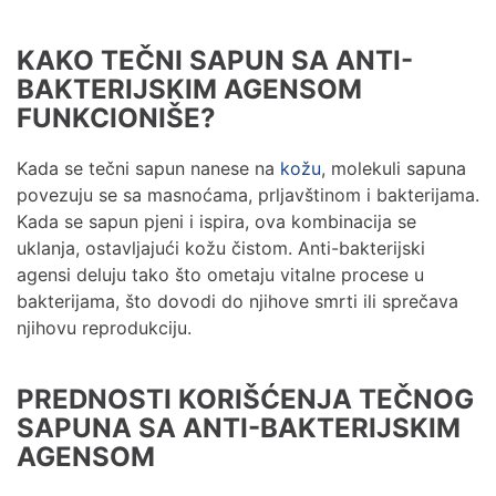
KAKO TEČNI SAPUN SA ANTI-
BAKTERIJSKIM AGENSOM
FUNKCIONIŠE?
Kada se tečni sapun nanese na
kožu
, molekuli sapuna
povezuju se sa masnoćama, prljavštinom i bakterijama.
Kada se sapun pjeni i ispira, ova kombinacija se
uklanja, ostavljajući kožu čistom. Anti-bakterijski
agensi deluju tako što ometaju vitalne procese u
bakterijama, što dovodi do njihove smrti ili sprečava
njihovu reprodukciju.
PREDNOSTI KORIŠĆENJA TEČNOG
SAPUNA SA ANTI-BAKTERIJSKIM
AGENSOM