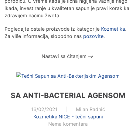
porodicu. U vreme kada je lična higijena važnija nego
ikada, investiranje u kvalitetan sapun je pravi korak ka
zdravijem načinu života.
Pogledajte ostale proizvode iz kategorije
Kozmetika
.
Za više informacija, slobodno nas
pozovite
.
Nastavi sa čitanjem
SA ANTI-BACTERIAL AGENSOM
16/02/2021
Milan Radnić
Kozmetika
,
NICE - tečni sapuni
Nema komentara
na
Sa