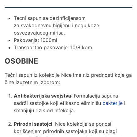
Tecni sapun sa dezinficijensom
za svakodnevnu higijenu i negu koze
osvezavajuceg mirisa.
Pakovanja: 1000ml
Transportno pakovanje: 10/8 kom.
OSOBINE
Tečni sapun iz kolekcije Nice ima niz prednosti koje ga
čine izuzetnim izborom:
Antibakterijska svojstva
: Formulacija sapuna
sadrži sastojke koji efikasno eliminišu
bakterije
i
smanjuju rizik od infekcija.
Prirodni sastojci
: Nice kolekcija se ponosi
korišćenjem prirodnih sastojaka koji su blagi