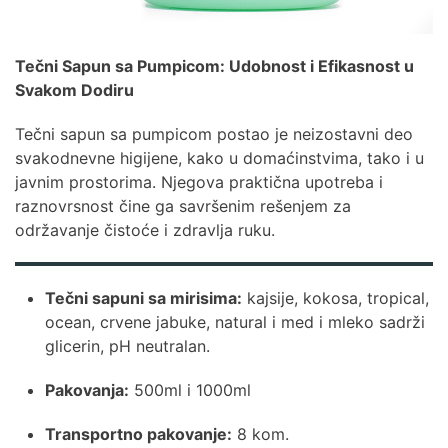
Tečni Sapun sa Pumpicom: Udobnost i Efikasnost u
Svakom Dodiru
Tečni sapun sa pumpicom postao je neizostavni deo
svakodnevne higijene, kako u domaćinstvima, tako i u
javnim prostorima. Njegova praktična upotreba i
raznovrsnost čine ga savršenim rešenjem za
održavanje čistoće i zdravlja ruku.
Tečni sapuni sa mirisima:
kajsije, kokosa, tropical,
ocean, crvene jabuke, natural i med i mleko sadrži
glicerin, pH neutralan.
Pakovanja:
500ml i 1000ml
Transportno pakovanje:
8 kom.