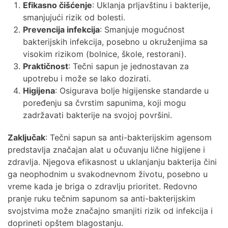
Efikasno čišćenje
: Uklanja prljavštinu i bakterije,
smanjujući rizik od bolesti.
Prevencija infekcija
: Smanjuje mogućnost
bakterijskih infekcija, posebno u okruženjima sa
visokim rizikom (bolnice, škole, restorani).
Praktičnost
: Tečni sapun je jednostavan za
upotrebu i može se lako dozirati.
Higijena
: Osigurava bolje higijenske standarde u
poređenju sa čvrstim sapunima, koji mogu
zadržavati bakterije na svojoj površini.
Zaključak
: Tečni sapun sa anti-bakterijskim agensom
predstavlja značajan alat u očuvanju lične higijene i
zdravlja. Njegova efikasnost u uklanjanju bakterija čini
ga neophodnim u svakodnevnom životu, posebno u
vreme kada je briga o zdravlju prioritet. Redovno
pranje ruku tečnim sapunom sa anti-bakterijskim
svojstvima može značajno smanjiti rizik od infekcija i
doprineti opštem blagostanju.