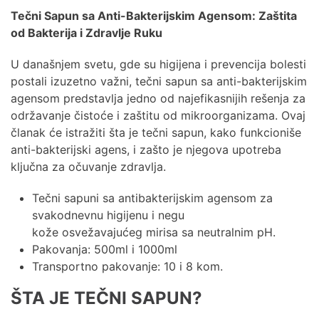
Tečni Sapun sa Anti-Bakterijskim Agensom: Zaštita
od Bakterija i Zdravlje Ruku
U današnjem svetu, gde su higijena i prevencija bolesti
postali izuzetno važni, tečni sapun sa anti-bakterijskim
agensom predstavlja jedno od najefikasnijih rešenja za
održavanje čistoće i zaštitu od mikroorganizama. Ovaj
članak će istražiti šta je tečni sapun, kako funkcioniše
anti-bakterijski agens, i zašto je njegova upotreba
ključna za očuvanje zdravlja.
Tečni sapuni sa antibakterijskim agensom za
svakodnevnu higijenu i negu
kože osvežavajućeg mirisa sa neutralnim pH.
Pakovanja: 500ml i 1000ml
Transportno pakovanje: 10 i 8 kom.
ŠTA JE TEČNI SAPUN?