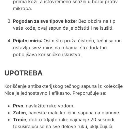
prema koži, a istovremeno snažni u borbi protiv
mikroba.
Pogodan za sve tipove kože
: Bez obzira na tip
vaše kože, ovaj sapun će je očistiti i ne isušiti.
Prijatni miris
: Osim što pruža čistoću, tečni sapun
ostavlja svež miris na rukama, što dodatno
poboljšava korisničko iskustvo.
UPOTREBA
Korišćenje antibakterijskog tečnog sapuna iz kolekcije
Nice je jednostavno i efikasno. Preporučuje se:
Prvo
, navlažite ruke vodom.
Zatim
, nanesite malu količinu sapuna na dlanove.
Treće
, dobro trljajte ruke najmanje 20 sekundi,
fokusirajući se na sve delove ruku, uključujući