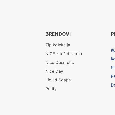
BRENDOVI
P
Zip kolekcija
K
NICE - tečni sapun
K
Nice Cosmetic
Sr
Nice Day
P
Liquid Soaps
D
Purity