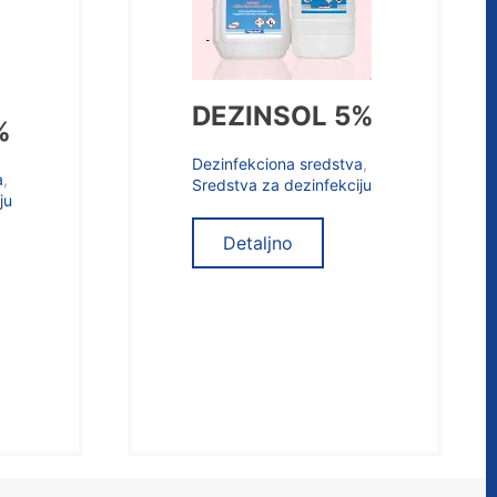
DEZINSOL 5%
%
Dezinfekciona sredstva
,
a
,
Sredstva za dezinfekciju
ju
Detaljno