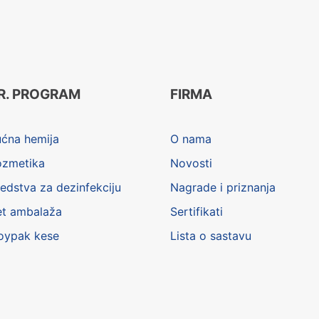
R. PROGRAM
FIRMA
ućna hemija
O nama
ozmetika
Novosti
edstva za dezinfekciju
Nagrade i priznanja
et ambalaža
Sertifikati
oypak kese
Lista o sastavu